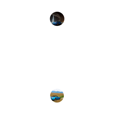
Carlos Ruiz
★★★★★
Los moldes y punzones de Maquex son 
de alta calidad, ideales para nuestras 
necesidades de producción.
Luis Gómez